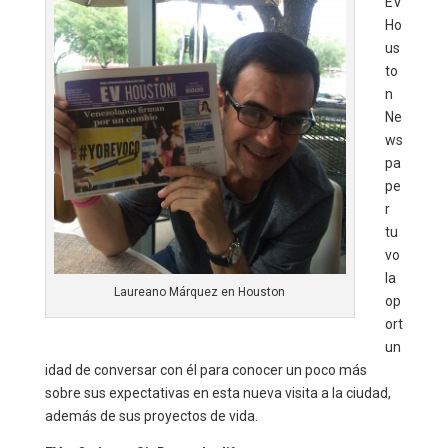
EV
Ho
us
to
n
Ne
ws
pa
pe
r
tu
vo
la
Laureano Márquez en Houston
op
ort
un
idad de conversar con él para conocer un poco más
sobre sus expectativas en esta nueva visita a la ciudad,
además de sus proyectos de vida.