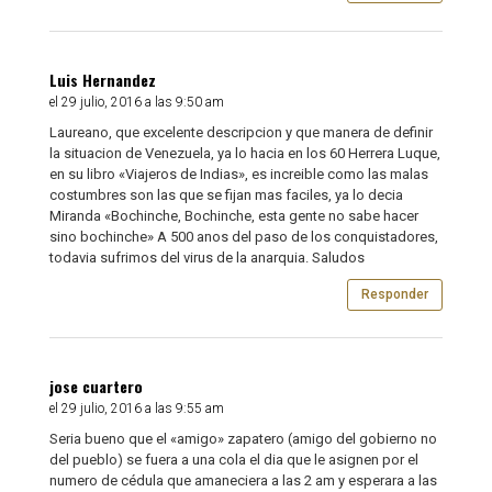
Luis Hernandez
el 29 julio, 2016 a las 9:50 am
Laureano, que excelente descripcion y que manera de definir
la situacion de Venezuela, ya lo hacia en los 60 Herrera Luque,
en su libro «Viajeros de Indias», es increible como las malas
costumbres son las que se fijan mas faciles, ya lo decia
Miranda «Bochinche, Bochinche, esta gente no sabe hacer
sino bochinche» A 500 anos del paso de los conquistadores,
todavia sufrimos del virus de la anarquia. Saludos
Responder
jose cuartero
el 29 julio, 2016 a las 9:55 am
Seria bueno que el «amigo» zapatero (amigo del gobierno no
del pueblo) se fuera a una cola el dia que le asignen por el
numero de cédula que amaneciera a las 2 am y esperara a las