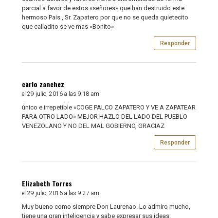
parcial a favor de estos «señores» que han destruido este
hermoso Pais , Sr. Zapatero por que no se queda quietecito
que calladito se ve mas «Bonito»
Responder
carlo zanchez
el 29 julio, 2016 a las 9:18 am
único e irrepetible «COGE PALCO ZAPATERO Y VE A ZAPATEAR
PARA OTRO LADO» MEJOR HAZLO DEL LADO DEL PUEBLO
VENEZOLANO Y NO DEL MAL GOBIERNO, GRACIAZ
Responder
Elizabeth Torres
el 29 julio, 2016 a las 9:27 am
Muy bueno como siempre Don Laurenao. Lo admiro mucho,
tiene una gran inteligencia y sabe expresar sus ideas.