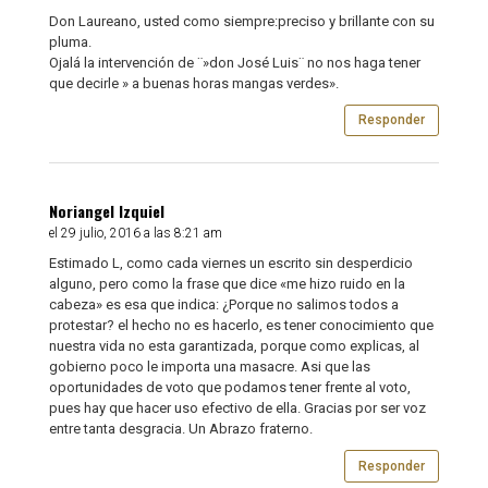
Don Laureano, usted como siempre:preciso y brillante con su
pluma.
Ojalá la intervención de ¨»don José Luis¨ no nos haga tener
que decirle » a buenas horas mangas verdes».
Responder
Noriangel Izquiel
el 29 julio, 2016 a las 8:21 am
Estimado L, como cada viernes un escrito sin desperdicio
alguno, pero como la frase que dice «me hizo ruido en la
cabeza» es esa que indica: ¿Porque no salimos todos a
protestar? el hecho no es hacerlo, es tener conocimiento que
nuestra vida no esta garantizada, porque como explicas, al
gobierno poco le importa una masacre. Asi que las
oportunidades de voto que podamos tener frente al voto,
pues hay que hacer uso efectivo de ella. Gracias por ser voz
entre tanta desgracia. Un Abrazo fraterno.
Responder