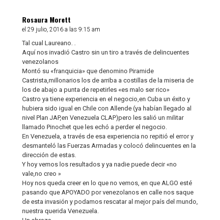
Rosaura Morett
el 29 julio, 2016 a las 9:15 am
Tal cual Laureano. .
Aquí nos invadió Castro sin un tiro a través de delincuentes
venezolanos
Montó su «franquicia» que denomino Piramide
Castrista,millonarios los de arriba a costillas de la miseria de
los de abajo a punta de repetirles «es malo ser rico»
Castro ya tiene experiencia en el negocio,en Cuba un éxito y
hubiera sido igual en Chile con Allende (ya habían llegado al
nivel Plan JAP,en Venezuela CLAP)pero les salió un militar
llamado Pinochet que les echó a perder el negocio.
En Venezuela, a través de esa experiencia no repitió el error y
desmanteló las Fuerzas Armadas y colocó delincuentes en la
dirección de estas.
Y hoy vemos los resultados y ya nadie puede decir «no
vale,no creo »
Hoy nos queda creer en lo que no vemos, en que ALGO esté
pasando que APOYADO por venezolanos en calle nos saque
de esta invasión y podamos rescatar al mejor país del mundo,
nuestra querida Venezuela.