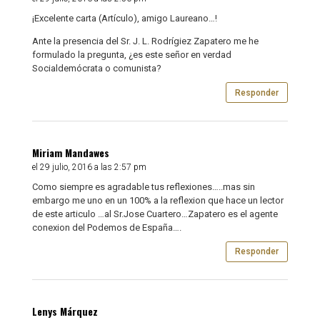
¡Excelente carta (Artículo), amigo Laureano…!
Ante la presencia del Sr. J. L. Rodrígiez Zapatero me he
formulado la pregunta, ¿es este señor en verdad
Socialdemócrata o comunista?
Responder
Miriam Mandawes
el 29 julio, 2016 a las 2:57 pm
Como siempre es agradable tus reflexiones…..mas sin
embargo me uno en un 100% a la reflexion que hace un lector
de este articulo …al Sr.Jose Cuartero…Zapatero es el agente
conexion del Podemos de España….
Responder
Lenys Márquez