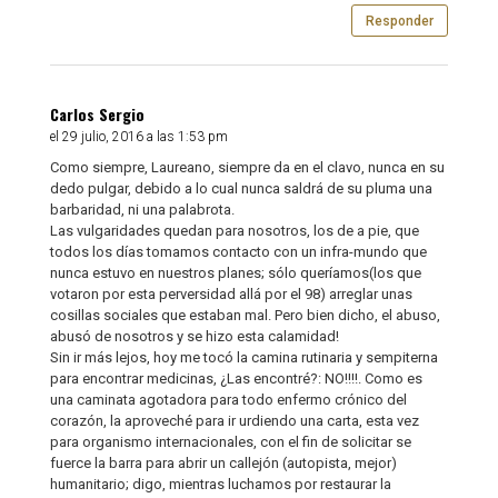
Responder
Carlos Sergio
el 29 julio, 2016 a las 1:53 pm
Como siempre, Laureano, siempre da en el clavo, nunca en su
dedo pulgar, debido a lo cual nunca saldrá de su pluma una
barbaridad, ni una palabrota.
Las vulgaridades quedan para nosotros, los de a pie, que
todos los días tomamos contacto con un infra-mundo que
nunca estuvo en nuestros planes; sólo queríamos(los que
votaron por esta perversidad allá por el 98) arreglar unas
cosillas sociales que estaban mal. Pero bien dicho, el abuso,
abusó de nosotros y se hizo esta calamidad!
Sin ir más lejos, hoy me tocó la camina rutinaria y sempiterna
para encontrar medicinas, ¿Las encontré?: NO!!!!. Como es
una caminata agotadora para todo enfermo crónico del
corazón, la aproveché para ir urdiendo una carta, esta vez
para organismo internacionales, con el fin de solicitar se
fuerce la barra para abrir un callejón (autopista, mejor)
humanitario; digo, mientras luchamos por restaurar la