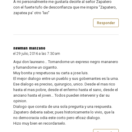
A mi personalmente me gustaría decirle al señor Zapatero
con el fuerte tufo de desconfianza que me inspira “Zapatero,
zapatea pa’ otro ‘lao”
Responder
newman manzano
el 29 julio, 2016 a las 7:30 am
Aqui don laureano… Tomandome un expreso negro mananero
y fumandome un cigarrito.
Muy bonita y respetuosa su carta a jose luis.
El mejor dialogo entre un pueblo y sus gobernantes es la urna.
Ese dialogo es preciso, quirurgico, unico. Desde el mas rico
hasta el mas pobre, desde el enfermo hasta el sano, desde el
anciano hasta el joven… Todos pueden intervenir y dar su
opinion.
Dialogo que consta de una sola pregunta y una respuesta.
Zapatero deberia saber, pues historicamente lo vivio, que la
no democracia odia este corto pero eficaz dialogo.
Hizo muy bien en recordarselo.