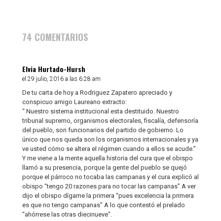
74 COMENTARIOS
Elvia Hurtado-Hursh
el 29 julio, 2016 a las 6:28 am
De tu carta de hoy a Rodriguez Zapatero apreciado y
conspicuo amigo Laureano extracto:
“ Nuestro sistema institucional esta destituido. Nuestro
tribunal supremo, organismos electorales, fiscalía, defensoría
del pueblo, son funcionarios del partido de gobierno. Lo
único que nos queda son los organismos internacionales y ya
ve usted cómo se altera el régimen cuando a ellos se acude.”
Y me viene a la mente aquella historia del cura que el obispo
llamó a su presencia, porque la gente del pueblo se quejó
porque el párroco no tocaba las campanas y el cura explicó al
obispo “tengo 20 razones para no tocar las campanas” A ver
dijo el obispo dígame la primera “pues excelencia la primera
es que no tengo campanas” A lo que contestó el prelado
“ahórrese las otras diecinueve”.