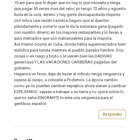
10 am para que le digan que no hay lo que necesita y tenga
que pagar 50 veces mas del valor, yo tengo 72 años y aguanto
lluvia en la cola, sereno y hay gente descapacitada mujeres
con niños casi recién nacidos Seguro que el duerme
plácidamente y come lo que le da la soberana gana (pagado
con nuestro dinero) en los mejores restaurantes y lo llevan a
auto mercados que son inalcanzables para la mayoria.
Asi mismo ocurria en Cuba, donde habia supermercados bien
surtidos para turista mientras el pueblo pasaba hambre. Dos
cosas o es ciego y bruto o le vienen bien las DADIVAS
generosas Y LAS VACACIONES CARIBEÑAS pagadas del
gobierno.
Haganos un favor, deje de hacer el ridículo tenga verguenza y
vayase al carajo, a cobrarle a Podemos. La época cambio
como ya no pueden cambiar espejitos ahora vienen a cambiar
ESPEJISMOS. vayase a trabajar a su tierra y no opine sobre lo
que no sabe IGNORANTE.tu eres una verguenza para el
gentilicio español.
Responder