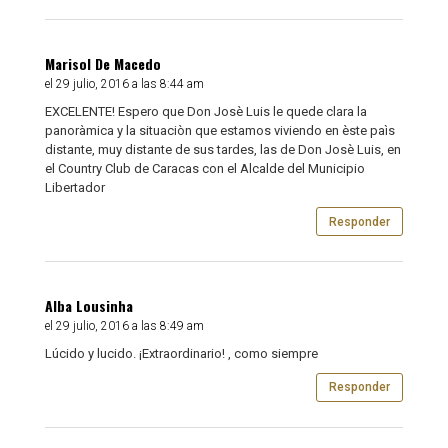
Marisol De Macedo
el 29 julio, 2016 a las 8:44 am
EXCELENTE! Espero que Don Josè Luis le quede clara la
panoràmica y la situaciòn que estamos viviendo en èste paìs
distante, muy distante de sus tardes, las de Don Josè Luis, en
el Country Club de Caracas con el Alcalde del Municipio
Libertador
Responder
Alba Lousinha
el 29 julio, 2016 a las 8:49 am
Lúcido y lucido. ¡Extraordinario! , como siempre
Responder