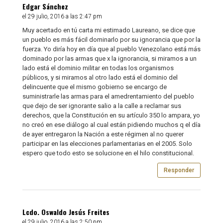
Edgar Sánchez
el 29 julio, 2016 a las 2:47 pm
Muy acertado en tú carta mi estimado Laureano, se dice que
un pueblo es más fácil dominarlo por su ignorancia que por la
fuerza. Yo diría hoy en día que al pueblo Venezolano está más
dominado por las armas que x la ignorancia, si miramos a un
lado está el dominio militar en todas los organismos
públicos, y si miramos al otro lado está el dominio del
delincuente que el mismo gobierno se encargo de
suministrarle las armas para el amedrentamiento del pueblo
que dejo de ser ignorante salio a la calle a reclamar sus
derechos, que la Constitución en su artículo 350 lo ampara, yo
no creó en ese diálogo al cual están pidiendo muchos q el día
de ayer entregaron la Nación a este régimen al no querer
participar en las elecciones parlamentarias en el 2005. Solo
espero que todo esto se solucione en el hilo constitucional.
Responder
Lcdo. Oswaldo Jesús Freites
el 29 julio, 2016 a las 2:50 pm