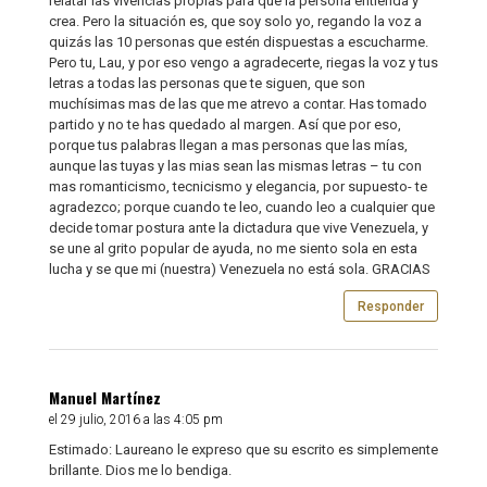
relatar las vivencias propias para que la persona entienda y
crea. Pero la situación es, que soy solo yo, regando la voz a
quizás las 10 personas que estén dispuestas a escucharme.
Pero tu, Lau, y por eso vengo a agradecerte, riegas la voz y tus
letras a todas las personas que te siguen, que son
muchísimas mas de las que me atrevo a contar. Has tomado
partido y no te has quedado al margen. Así que por eso,
porque tus palabras llegan a mas personas que las mías,
aunque las tuyas y las mias sean las mismas letras – tu con
mas romanticismo, tecnicismo y elegancia, por supuesto- te
agradezco; porque cuando te leo, cuando leo a cualquier que
decide tomar postura ante la dictadura que vive Venezuela, y
se une al grito popular de ayuda, no me siento sola en esta
lucha y se que mi (nuestra) Venezuela no está sola. GRACIAS
Responder
Manuel Martínez
el 29 julio, 2016 a las 4:05 pm
Estimado: Laureano le expreso que su escrito es simplemente
brillante. Dios me lo bendiga.