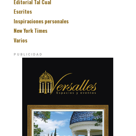
Editorial Tal Cual
Escritos
Inspiraciones personales
New York Times
Varios
PUBLICIDAD