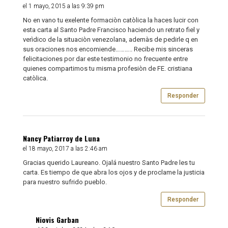
el 1 mayo, 2015 a las 9:39 pm
No en vano tu exelente formaciòn catòlica la haces lucir con
esta carta al Santo Padre Francisco haciendo un retrato fiel y
verìdico de la situaciòn venezolana, ademàs de pedirle q en
sus oraciones nos encomiende……….. Recibe mis sinceras
felicitaciones por dar este testimonio no frecuente entre
quienes compartimos tu misma profesiòn de FE. cristiana
catòlica.
Responder
Nancy Patiarroy de Luna
el 18 mayo, 2017 a las 2:46 am
Gracias querido Laureano. Ojalá nuestro Santo Padre les tu
carta. Es tiempo de que abra los ojos y de proclame la justicia
para nuestro sufrido pueblo.
Responder
Niovis Garban