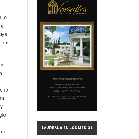
 le
del
cuya
a se
os
os
echo
na
 y
glo
LAUREANO EN LOS MEDIOS
ros