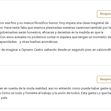
Respon
or ese fino y no menos filosófico humor. Hoy impera una clase magistral de
umor. Hace tanta falta que veamos plasmadas nuestras carencias también por l
gobernantes serán honestos, eficaces y decentes en la medida en que la
le. Con esos actuales no podemos contar ni siquiera que tengan un momento d
 capacidades… y otras hierbas aromáticas.
de imaginar a Cipriano Castro saltando desde un segundo piso en calzoncill
Respon
 caen en cuenta de la cruda realidad, aun no entiendo como puede haber gente 
ís Cómo un todo y fomente el trabajo y la unión de todos. Esta gente Lo que h
 país.