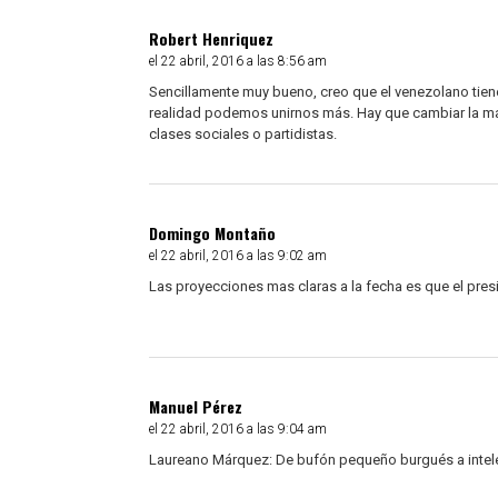
Robert Henriquez
el 22 abril, 2016 a las 8:56 am
Sencillamente muy bueno, creo que el venezolano tiene 
realidad podemos unirnos más. Hay que cambiar la ma
clases sociales o partidistas.
Domingo Montaño
el 22 abril, 2016 a las 9:02 am
Las proyecciones mas claras a la fecha es que el pres
Manuel Pérez
el 22 abril, 2016 a las 9:04 am
Laureano Márquez: De bufón pequeño burgués a intel