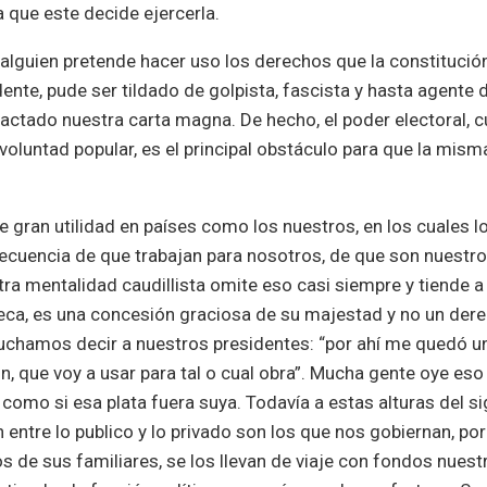
a que este decide ejercerla.
 alguien pretende hacer uso los derechos que la constitución
ente, pude ser tildado de golpista, fascista y hasta agente 
actado nuestra carta magna. De hecho, el poder electoral, 
a voluntad popular, es el principal obstáculo para que la mism
e gran utilidad en países como los nuestros, en los cuales l
ecuencia de que trabajan para nosotros, de que son nuestr
 mentalidad caudillista omite eso casi siempre y tiende a
eca, es una concesión graciosa de su majestad y no un der
uchamos decir a nuestros presidentes: “por ahí me quedó u
n, que voy a usar para tal o cual obra”. Mucha gente oye eso
como si esa plata fuera suya. Todavía a estas alturas del si
 entre lo publico y lo privado son los que nos gobiernan, por
s de sus familiares, se los llevan de viaje con fondos nuest