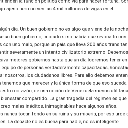
ntienden la función política como vía para hacer fortuna. So
ojo ajeno pero no ven las 4 mil millones de vigas en el
lgún día. Un buen gobierno no es algo que viene de la noche
e un buen gobierno, cuidado si no habría que revocarlo con
 con uno malo, porque un país que lleva 200 años transita
esentir severamente un intento civilizatorio extremo. Debemo
siva mejores gobiernos hasta que un día logremos tener en 
un equipo de personas verdaderamente capacitadas, honesta
s: nosotros, los ciudadanos libres. Para ello debemos ente
n tenemos que merecer y la única forma de que eso suceda
uestro corazón, de una noción de Venezuela menos utilitaria
 bienestar compartido. La gran tragedia del régimen es que
creo males inéditos, inimaginables hace algunos años.
s nunca tocan fondo en su ruina y su miseria, por eso urge 
n. La debacle no es buena para nadie, no es inteligente