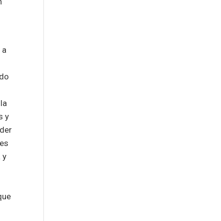
n
 a
ndo
s
la
s y
nder
 es
 y
que