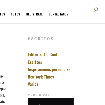
DEOS
FOTOS
REGÍSTRATE
CONTÁCTANOS
ESCRITOS
Editorial Tal Cual
Escritos
Inspiraciones personales
New York Times
ue
iso
Varios
 que
os,
PUBLICIDAD
aís