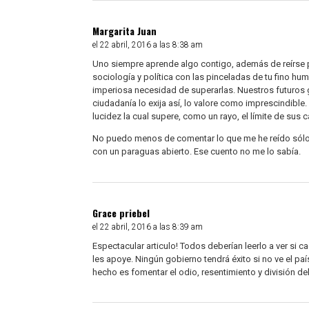
Margarita Juan
el 22 abril, 2016 a las 8:38 am
Uno siempre aprende algo contigo, además de reírse p
sociología y política con las pinceladas de tu fino h
imperiosa necesidad de superarlas. Nuestros futuros 
ciudadanía lo exija así, lo valore como imprescindib
lucidez la cual supere, como un rayo, el límite de sus
No puedo menos de comentar lo que me he reído sólo 
con un paraguas abierto. Ese cuento no me lo sabía.
Grace priebel
el 22 abril, 2016 a las 8:39 am
Espectacular articulo! Todos deberían leerlo a ver si
les apoye. Ningún gobierno tendrá éxito si no ve el pa
hecho es fomentar el odio, resentimiento y división del