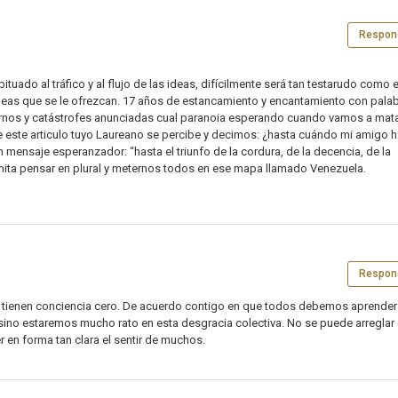
Respon
tuado al tráfico y al flujo de las ideas, difícilmente será tan testarudo como e
ideas que se le ofrezcan. 17 años de estancamiento y encantamiento con pala
ternos y catástrofes anunciadas cual paranoia esperando cuando vamos a mata
e este articulo tuyo Laureano se percibe y decimos: ¿hasta cuándo mi amigo 
ensaje esperanzador: “hasta el triunfo de la cordura, de la decencia, de la
rmita pensar en plural y meternos todos en ese mapa llamado Venezuela.
Respon
o tienen conciencia cero. De acuerdo contigo en que todos debemos aprender
ino estaremos mucho rato en esta desgracia colectiva. No se puede arreglar 
 en forma tan clara el sentir de muchos.