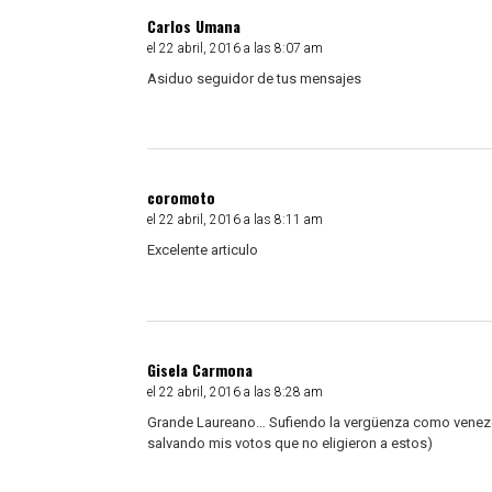
Carlos Umana
el 22 abril, 2016 a las 8:07 am
Asiduo seguidor de tus mensajes
coromoto
el 22 abril, 2016 a las 8:11 am
Excelente articulo
Gisela Carmona
el 22 abril, 2016 a las 8:28 am
Grande Laureano… Sufiendo la vergüenza como venezo
salvando mis votos que no eligieron a estos)