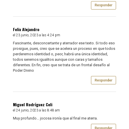
Responder
Felix Alejandro
el 23 junio, 2023 a las 4:24 pm
Fascinante, desconcertante y aterrador ese texto. Si todo eso
prosigue, pues, creo que se acelera un proceso en que todos
perderemos identidad o, peor, habrá una única identidad,
todos seremos igualitos aunque con caras y tamaños
diferentes. En fin, creo que se trata de un frontal desafío al
Poder Divino
Responder
Miguel Rodríguez Celi
el 24 junio, 2023 a las 8:48 am
Muy profundo… jocosa ironía que al final me aterra.
Responder