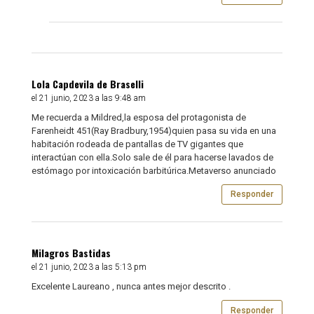
Lola Capdevila de Braselli
el 21 junio, 2023 a las 9:48 am
Me recuerda a Mildred,la esposa del protagonista de
Farenheidt 451(Ray Bradbury,1954)quien pasa su vida en una
habitación rodeada de pantallas de TV gigantes que
interactúan con ella.Solo sale de él para hacerse lavados de
estómago por intoxicación barbitúrica.Metaverso anunciado
Responder
Milagros Bastidas
el 21 junio, 2023 a las 5:13 pm
Excelente Laureano , nunca antes mejor descrito .
Responder