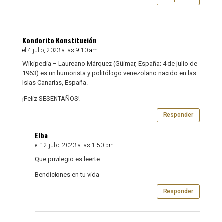
Kondorito Konstitución
el 4 julio, 2023 a las 9:10 am
Wikipedia – Laureano Márquez (Güimar, España; 4 de julio de
1963) es un humorista y politólogo venezolano nacido en las
Islas Canarias, España.
¡Feliz SESENTAÑOS!
Responder
Elba
el 12 julio, 2023 a las 1:50 pm
Que privilegio es leerte.
Bendiciones en tu vida
Responder