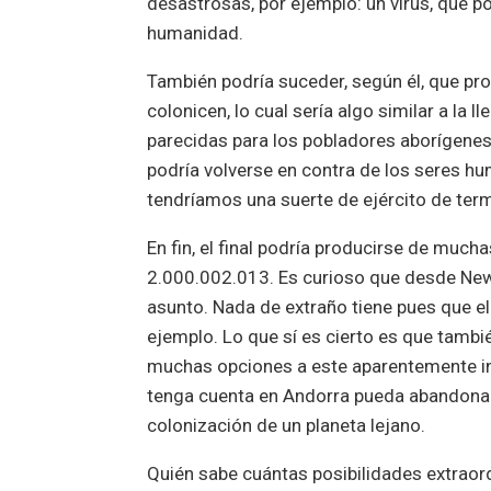
desastrosas, por ejemplo: un virus, que p
humanidad.
También podría suceder, según él, que pr
colonicen, lo cual sería algo similar a l
parecidas para los pobladores aborígenes. 
podría volverse en contra de los seres hu
tendríamos una suerte de ejército de ter
En fin, el final podría producirse de much
2.000.002.013. Es curioso que desde Newt
asunto. Nada de extraño tiene pues que e
ejemplo. Lo que sí es cierto es que tambi
muchas opciones a este aparentemente ine
tenga cuenta en Andorra pueda abandonar
colonización de un planeta lejano.
Quién sabe cuántas posibilidades extraor