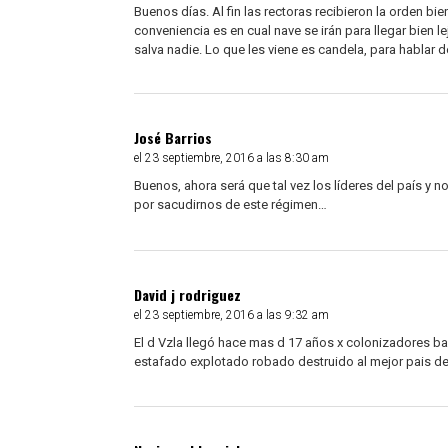
Buenos días. Al fin las rectoras recibieron la orden bi
conveniencia es en cual nave se irán para llegar bien 
salva nadie. Lo que les viene es candela, para hablar 
José Barrios
el 23 septiembre, 2016 a las 8:30 am
Buenos, ahora será que tal vez los líderes del país y
por sacudirnos de este régimen…
David j rodriguez
el 23 septiembre, 2016 a las 9:32 am
El d Vzla llegó hace mas d 17 años x colonizadores b
estafado explotado robado destruido al mejor pais