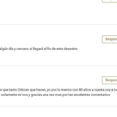
Respon
ún día y cercano si llegará el fin de este desastre.
Respon
 que tanto Critican que hacen, yo por lo menos con 80 años a cuesta voy a t
 solamente mi vos y gracias una vez mas por tan excelentes comentarios.