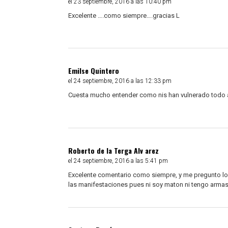
el 23 septiembre, 2016 a las 10:40 pm
Excelente ….como siempre….gracias L
Emilse Quintero
el 24 septiembre, 2016 a las 12:33 pm
Cuesta mucho entender como nis han vulnerado todo alg
Roberto de la Terga Alv arez
el 24 septiembre, 2016 a las 5:41 pm
Excelente comentario como siempre, y me pregunto los
las manifestaciones pues ni soy maton ni tengo armas