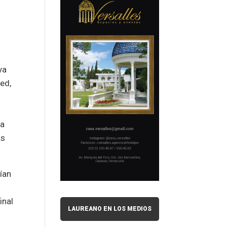
s
ya
ted,
ta
as
ían
inal
LAUREANO EN LOS MEDIOS