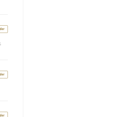
der
,
der
der