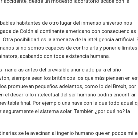
or accidente, desde un modesto laboratorio acabe con la
obables habitantes de otro lugar del inmenso universo nos
a llegada de Colón al continente americano con consecuencias
Otra posibilidad es la amenaza de la inteligencia artificial. 
manos si no somos capaces de controlarla y ponerle límites
minators, acabando con toda existencia humana.
as maneras antes del previsible anunciado para el año
on, siempre sean los británicos los que más piensen en es
llos promuevan pequeños adelantos, como lo del Brexit, por
én el desarrollo intelectual del ser humano podría encontrar
vitable final. Por ejemplo una nave con la que todo aquel 
 seguramente el sistema solar. También ¿por qué no? la
dinarias se le avecinan al ingenio humano que en pocos mile