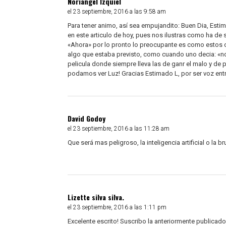
Noriangel Izquiel
el 23 septiembre, 2016 a las 9:58 am
Para tener animo, así sea empujandito: Buen Dia, Esti
en este articulo de hoy, pues nos ilustras como ha de
«Ahora» por lo pronto lo preocupante es como estos ci
algo que estaba previsto, como cuando uno decia: «n
pelicula donde siempre lleva las de ganr el malo y d
podamos ver Luz! Gracias Estimado L, por ser voz entre
David Godoy
el 23 septiembre, 2016 a las 11:28 am
Que será mas peligroso, la inteligencia artificial o la b
Lizette silva silva.
el 23 septiembre, 2016 a las 1:11 pm
Excelente escrito! Suscribo la anteriormente publicad