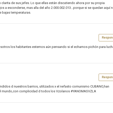
en clarita de sus jefes. Lo que ellas están discutiendo ahora por su propia
lejos a esconderse, mas alla del año 2.000.002.013…porque si se quedan aquí n
de bajas temperaturas.
Respon
 nosotros los habitantes estemos aún pensando si el echamos pichón para luch
Respon
andidos d nuestros barrios, utilizados x el nefasto comunismo CUBANO,han
 del mundo,con complicidad d todos los Vzolanos #YANOMASVZLA