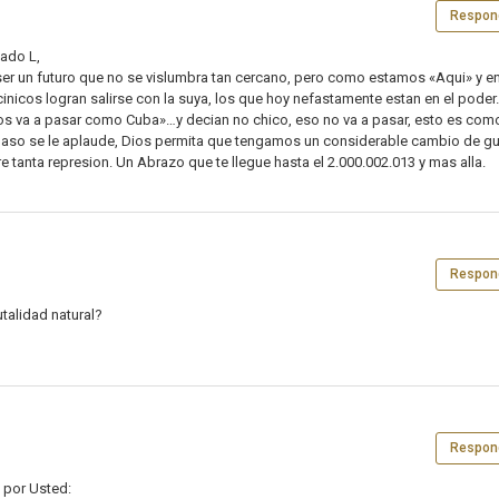
Respon
mado L,
 ser un futuro que no se vislumbra tan cercano, pero como estamos «Aqui» y en
nicos logran salirse con la suya, los que hoy nefastamente estan en el pode
os va a pasar como Cuba»…y decian no chico, eso no va a pasar, esto es com
e paso se le aplaude, Dios permita que tengamos un considerable cambio de gu
 tanta represion. Un Abrazo que te llegue hasta el 2.000.002.013 y mas alla.
Respon
rutalidad natural?
Respon
o por Usted: