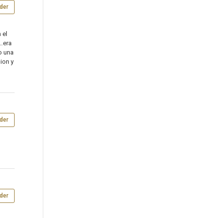
der
 el
r…era
o una
ion y
der
der