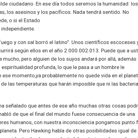
ilde ciudadano. En ese día todos seremos la humanidad: lo
s, los asesinos y los pacíficos. Nada tendrá sentido. No
e, o si el Estado
s independiente.
ego y con sal borró el latino”. Unos científicos escoceses 
 ocurrirá según ellos en el año 2.000.002.013. Puede que a us
a mucho, pero alguien de los suyos andará por allá, además
piritualidad profunda, lo que le pasa a un hombre le
n ese momento,ya probablemente no quede vida en el plane
e las temperaturas que harán imposible que ni las bacteri
ha señalado que antes de ese año muchas otras cosas podr
 habló de que el final del mundo fuese consecuencia de una
s seres humanos, con nuestra inconsciencia pongamos punto f
 planeta. Pero Hawking habla de otras posibilidades igual de