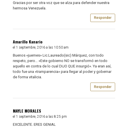
Gracias por ser otra voz que se alza para defender nuestra
hermosa Venezuela.
Responder
Amarillo Kanario
el 1 septiembre, 2016 a las 10:50 am
Buenos «juernes» Lic.Laureado(sic) Márquez, con todo
respeto, pero… «Este gobierno NO se transformó en todo
aquello en contra de lo cual DIJO QUE insurgió». Ya eran así,
todo fue una «tramparencia» para llegar al poder y gobernar
de forma vitalicia.
Responder
MAYLE MORALES
el 1 septiembre, 2016 a las 8:25 pm
EXCELENTE. ERES GENIAL