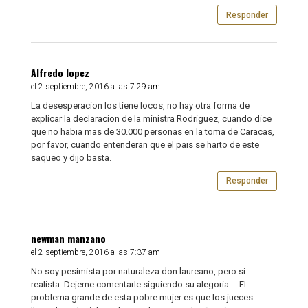
Responder
Alfredo lopez
el 2 septiembre, 2016 a las 7:29 am
La desesperacion los tiene locos, no hay otra forma de
explicar la declaracion de la ministra Rodriguez, cuando dice
que no habia mas de 30.000 personas en la toma de Caracas,
por favor, cuando entenderan que el pais se harto de este
saqueo y dijo basta.
Responder
newman manzano
el 2 septiembre, 2016 a las 7:37 am
No soy pesimista por naturaleza don laureano, pero si
realista. Dejeme comentarle siguiendo su alegoria…. El
problema grande de esta pobre mujer es que los jueces