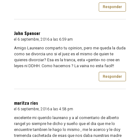
Responder
John Spencer
el 6 septiembre, 2016 a las 6:59 am
Amigo Laureano comparto tu opinion, pero me queda la duda
como se divorcia uno si el juez es el mismo de quien te
quieres divorciar? Esa es la tranca, esta «gente» no cree en
leyes ni DDHH. Como hacemos ? La vaina no esta facil!!
Responder
maritza rios
el 6 septiembre, 2016 a las 4:58 pm
excelente mi querido laureano y a al comentario de alberto
rangel yo siempre he dicho y sueño que el dia que me lo
encuentre tambien le hago lo mismo , me le acerco y le doy
tremenda cachetada de esas que nos daba nuestras madre