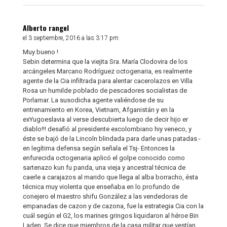
Alberto rangel
el 3 septiembre, 2016 a las 3:17 pm
Muy bueno !
Sebin determina que la viejita Sra. María Clodovira de los
arcángeles Marcano Rodríguez octogenaria, es realmente
agente de la Cia infiltrada para alentar cacerolazos en Villa
Rosa un humilde poblado de pescadores socialistas de
Porlamar. La susodicha agente valiéndose de su
entrenamiento en Korea, Vietnam, Afganistán y en la
exYugoeslavia al verse descubierta luego de decir hijo er
diablo!!! desafió al presidente excolombiano hiy veneco, y
éste se bajó de la Lincoln blindada para darle unas patadas -
en legítima defensa según señala el Tsj- Entonces la
enfurecida octogenaria aplicó el golpe conocido como
sartenazo kun fu panda, una vieja y ancestral técnica de
caerle a carajazos al marido que llega al alba borracho, ésta
técnica muy violenta que enseñaba en lo profundo de
conejero el maestro shifu González a las vendedoras de
empanadas de cazon y de cazona, fue la estrategia Cia con la
cuál según el G2, los marines gringos liquidaron al héroe Bin
Laden. Se dice que miembros de la casa militar que vestían