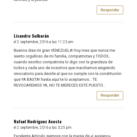
Responder
Lisandro Sulbarán
el 2 septiembre, 2016 a las 11:23 am
Buenos dias mi gran VENEZUELA! hoy mas que nunca me
siento orgulloso de mi familia, compatriotas y TODOS,
cuando escribo compatriota lo digo con la grandeza de
todos y cada uno de nosotros que marchamos exigiendo
revocatorio para decirle al que no cumple con la constitución
que YA BASTA! hasta aquí te lo aceptamos… TE
REVOCAREMOS YA, NO TE MERECES ESTE PUESTO…
Responder
Rafael Rodriguez Acosta
el 2 septiembre, 2016 a las 3:25 pm
Excelente Articulo siempre con la magia de «Laureano»