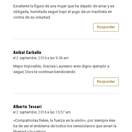
Excelente la figura de una mujer que ha dejado de amar y es
obligada, humiilada seguir bajo el yugo de un machista en
contra de su voluntad.
Responder
Anibal Carballo
el 2 septiembre, 2016 a las 9:04 am
Mejor Imposible, Gracias Laureano eres digno ejemplo a
seguir, Dios te continue bendiciendo
Responder
Alberto Tescari
el 2 septiembre, 2016 a las 10:57 am
«Compatriotas fieles, la fuerza es la unión», por siempre ése
ha de ser el emblema de todos los venezolanos que aman la
libertad y la justicia.