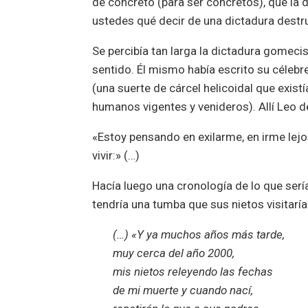
de concreto (para ser concretos), que la
ustedes qué decir de una dictadura destruc
Se percibía tan larga la dictadura gomeci
sentido. Él mismo había escrito su céleb
(una suerte de cárcel helicoidal que exis
humanos vigentes y venideros). Allí Leo d
«Estoy pensando en exilarme, en irme lejo
vivir:» (…)
Hacía luego una cronología de lo que serí
tendría una tumba que sus nietos visitaría
(…) «Y ya muchos años más tarde,
muy cerca del año 2000,
mis nietos releyendo las fechas
de mi muerte y cuando nací,