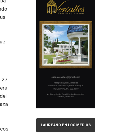
iba
endo
sus
fue
n 27
 era
del
laza
LAUREANO EN LOS MEDIOS
icos