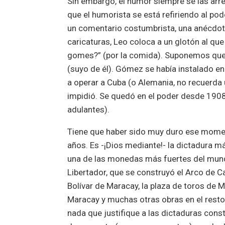
Sin embargo, el humor siempre se las arreg
que el humorista se está refiriendo al po
un comentario costumbrista, una anécdota 
caricaturas, Leo coloca a un glotón al qu
gomes?” (por la comida). Suponemos que 
(suyo de él). Gómez se había instalado e
a operar a Cuba (o Alemania, no recuerda
impidió. Se quedó en el poder desde 190
adulantes).
Tiene que haber sido muy duro ese momen
años. Es -¡Dios mediante!- la dictadura m
una de las monedas más fuertes del mundo
Libertador, que se construyó el Arco de C
Bolívar de Maracay, la plaza de toros de M
Maracay y muchas otras obras en el resto
nada que justifique a las dictaduras con