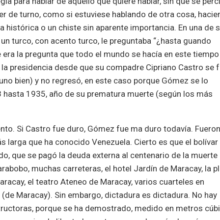
la para hablar de aquello que quiere hablar, sin que se perc
der de turno, como si estuviese hablando de otra cosa, haci
histórica o un chiste sin aparente importancia. En una de 
e un turco, con acento turco, le preguntaba “¿hasta guando
era la pregunta que todo el mundo se hacía en este tiempo
n la presidencia desde que su compadre Cipriano Castro se 
 uno bien) y no regresó, en este caso porque Gómez se lo
8 hasta 1935, año de su prematura muerte (según los más
to. Si Castro fue duro, Gómez fue ma duro todavía. Fuero
ás larga que ha conocido Venezuela. Cierto es que el bolívar
, que se pagó la deuda externa al centenario de la muerte 
arabobo, muchas carreteras, el hotel Jardín de Maracay, la p
aracay, el teatro Ateneo de Maracay, varios cuarteles en
 (de Maracay). Sin embargo, dictadura es dictadura. No hay
structoras, porque se ha demostrado, medido en metros cúb