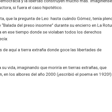
 democracia y la libertad construyen mucho más. Imagínens
tora, si fuera el caso hipotético.
sta, que la pregunta de Leo: hasta cuándo Gómez, tenía plen
re “Balada del preso insomne” durante su encierro en La Rot
tía en ese tiempo donde se violaban todos los derechos
ecía:
s de aquí a tierra extraña donde goce las libertades de
a su vida, imaginando que moriría en tierras extrañas, que
n, en los albores del año 2000 (¡escribió el poema en 1920!)