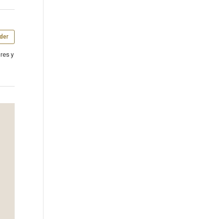
der
res y