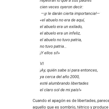
repetirán lo que a sus padres
cien veces oyeron decir:
—¡y le darán cierta importancia!—
«el abuelo no era de aquí,
el abuelo era un exilado,
el abuelo era un infeliz,
el abuelo no tuvo patria,
no tuvo patria…
¡Y ellos sí!»
VI
¡Ay, quién sabe si para entonces,
ya cerca del año 2000,
esté alumbrando libertades
el claro sol de mi país!»
Cuando el apagón es de libertades, parece 
aquello que es sombrío, tétrico y produce