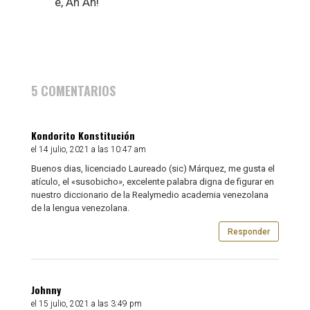
e, Ah Ah!
5 COMENTARIOS
Kondorito Konstitución
el 14 julio, 2021 a las 10:47 am
Buenos dias, licenciado Laureado (sic) Márquez, me gusta el
atículo, el «susobicho», excelente palabra digna de figurar en
nuestro diccionario de la Realymedio academia venezolana
de la lengua venezolana.
Responder
Johnny
el 15 julio, 2021 a las 3:49 pm