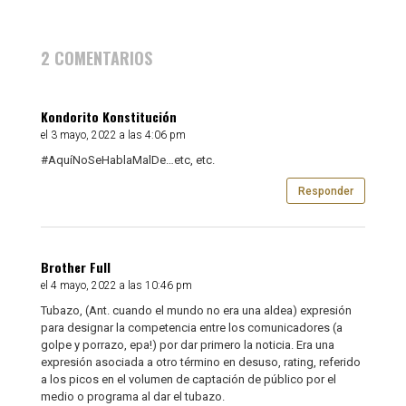
2 COMENTARIOS
Kondorito Konstitución
el 3 mayo, 2022 a las 4:06 pm
#AquíNoSeHablaMalDe…etc, etc.
Responder
Brother Full
el 4 mayo, 2022 a las 10:46 pm
Tubazo, (Ant. cuando el mundo no era una aldea) expresión
para designar la competencia entre los comunicadores (a
golpe y porrazo, epa!) por dar primero la noticia. Era una
expresión asociada a otro término en desuso, rating, referido
a los picos en el volumen de captación de público por el
medio o programa al dar el tubazo.