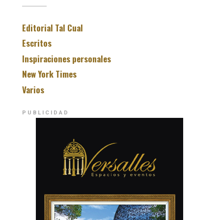
Editorial Tal Cual
Escritos
Inspiraciones personales
New York Times
Varios
PUBLICIDAD