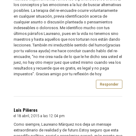
los conceptos y las emociones a la luz de buscar alternativas
posibles. La terapia del re-encuadre ocurre voluntariamente
en cualquier situación, previa identificación acerca de
cualquier asunto o discusión planteada o pensamientos
indeseables o dolorosos. Me identifico mucho con tus
últimos párrafos Laureano, pues en la vida no tenemos sino
maestros y hasta aquellos que nos torturan nos están dando
lecciones. También mi irreductible sentido del humor(gracias
por tu valiosa ayuda) me hace concluir cuando hablo del re-
encuadre, “no me crea nada de lo que le he dicho sea usted el
juez, no hay otro mejor juez que usted mismo cuando vea los
resultados y recuerde que es gratis, es legal y no paga
impuestos”. Gracias amigo por tu reflexión de hoy.
Responder
Luis Piñeros
el 18 abril, 2015 a las 12:04 pm
Como siempre, Laureano Màrquez nos deja un mensaje
extraordinario de realidad y de futuro.Estoy seguro que esta
pesadilla polìtica, social y econòmica pasarà, màs pronto que