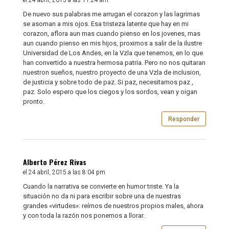
el 24 abril, 2015 a las 11:24 am
De nuevo sus palabras me arrugan el corazon y las lagrimas
se asoman a mis ojos. Esa tristeza latente que hay en mi
corazon, aflora aun mas cuando pienso en los jovenes, mas
aun cuando pienso en mis hijos, proximos a salir de la ilustre
Universidad de Los Andes, en la Vzla que tenemos, en lo que
han convertido a nuestra hermosa patria. Pero no nos quitaran
nuestron sueños, nuestro proyecto de una Vzla de inclusion,
de justicia y sobre todo de paz. Si paz, necesitamos paz ,
paz. Solo espero que los ciegos y los sordos, vean y oigan
pronto.
Responder
Alberto Pérez Rivas
el 24 abril, 2015 a las 8:04 pm
Cuando la narrativa se convierte en humor triste. Ya la
situación no da ni para escribir sobre una de nuestras
grandes «virtudes»: reírnos de nuestros propios males, ahora
y con toda la razón nos ponemos a llorar.