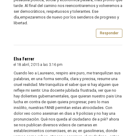
tarde. Al final del camino nos reencontraremos y volveremos a
ser democràticos, respetuosos y tolerantes. Ese
dìa,empezaremos de nuevo por los senderos de progreso y
libertad.
Responder
Elsa Ferrer
el 18 abril, 2015 a las 3:16 pm
Cuando leo a Laureano, respiro aire puro, me tranquilizan sus
palabras, en una forma sencilla, clara y precisa, resume una
cruel realidad. Me tranquiliza el saber que si hay alguien que
refleje mi sentir. Una docente jubilada frustrada, ver que no
hay dolientes gubernamentales, que quieran nuestro pais Una
lucha en contra de quien quiera progresar, pero lo mas
insòlito, nuestras FANB permitan estas atrocidades. Con
dolor veo como asesinan en dias a 9 policias y no hay una
pronunciaciòn. Què nos queda al ciudadano de a piè? ahora
se nos publican diversos videos de camaras en
establecimientos comerciaes, en av, en gasolineras, donde