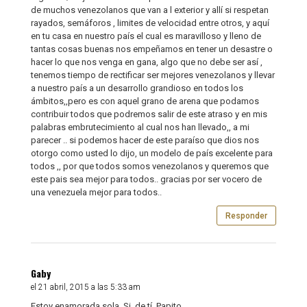
de muchos venezolanos que van a l exterior y allí si respetan
rayados, semáforos , limites de velocidad entre otros, y aquí
en tu casa en nuestro país el cual es maravilloso y lleno de
tantas cosas buenas nos empeñamos en tener un desastre o
hacer lo que nos venga en gana, algo que no debe ser así ,
tenemos tiempo de rectificar ser mejores venezolanos y llevar
a nuestro país a un desarrollo grandioso en todos los
ámbitos,,pero es con aquel grano de arena que podamos
contribuir todos que podremos salir de este atraso y en mis
palabras embrutecimiento al cual nos han llevado,, a mi
parecer .. si podemos hacer de este paraíso que dios nos
otorgo como usted lo dijo, un modelo de país excelente para
todos ,, por que todos somos venezolanos y queremos que
este pais sea mejor para todos.. gracias por ser vocero de
una venezuela mejor para todos..
Responder
Gaby
el 21 abril, 2015 a las 5:33 am
Estoy enamorada sola. Si, de tí, Papito.