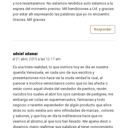
y nos levantaremos. No estamos rendidos solo estamos a la
espera del momento preciso. Mil bendiciones a Ud. y gracias
por estar alli expresando las palabras que yo no encuentro.
Gracias. Mil gracias
Responder
adniel adamar
el 21 abril, 2015 a las 12:17 am
Es una triste realidad, lo que vivimos hoy en día en nuestra
querida Venezuela, en cada uno de sus escritos y
presentaciones nos hace ver la cruda verdad la cual, al
parecer a muchos venezolanos como que no les afecta o
están como aquel chiste del vendedor de perritos, recién
nacidos los cuales al abrir los ojos cambian de pedigree, me
embarga ver colas en supermercados, farmacias y todo
negocio o tarantin expendedor de algún producto que años
atrás no solo existía uno sino infinidades de marcas , colores
y sabores, y que hoy en día la indiferencia hace que no
veamos el abismo,al que nos han llevado. Me apena decir o
digamos; mejor reafirmar sus palabras al tener conocimiento