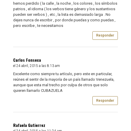
hemos perdido ( la calle , la noche , los colores , los símbolos
patrios , el idioma ( los verbos tiene género y los sustantivos
pueden ser verbos ) , etc , la lista es demasiado larga . No
dejes nunca de escribir , por donde puedas y como puedas ,
pero escribe , te necesitamos
Responder
Carlos Fonseca
el 24 abril, 2015 a las 8:13 am
Excelente como siempre tu artículo, pero este en particular,
reúnes el sentir de la mayoría de un país llamado Venezuela,
aunque que esta mal trecho por culpa de otros que solo
quieren llamarlo CUBAZUELA
Responder
Rafaela Gutierrez