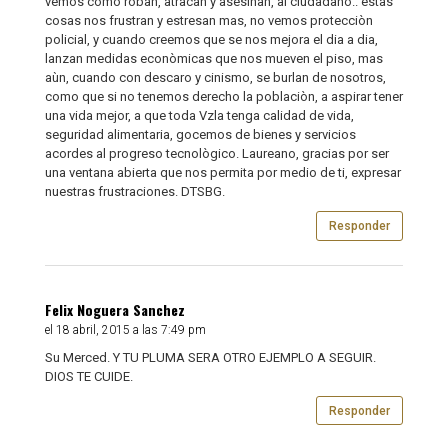
vemos como roban, atracan y asesinan, al ciudadano.. estas
cosas nos frustran y estresan mas, no vemos protecciòn
policial, y cuando creemos que se nos mejora el dia a dia,
lanzan medidas econòmicas que nos mueven el piso, mas
aùn, cuando con descaro y cinismo, se burlan de nosotros,
como que si no tenemos derecho la poblaciòn, a aspirar tener
una vida mejor, a que toda Vzla tenga calidad de vida,
seguridad alimentaria, gocemos de bienes y servicios
acordes al progreso tecnològico. Laureano, gracias por ser
una ventana abierta que nos permita por medio de ti, expresar
nuestras frustraciones. DTSBG.
Responder
Felix Noguera Sanchez
el 18 abril, 2015 a las 7:49 pm
Su Merced. Y TU PLUMA SERA OTRO EJEMPLO A SEGUIR.
DIOS TE CUIDE.
Responder