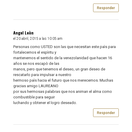
Responder
Angel Leòn
el 20 abril, 2015 a las 10:05 am
Personas como USTED son las que necesitan este paìs para
fortalecernos el espìritu y
mantenernos el sentido de la venezolanidad que hacen 16
años se nos escapò de las
manos, pero que tenemos el deseo, un gran deseo de
rescatarlo para impulsar a nuestro
hermoso paìs hacia el futuro que nos merecemos. Muchas
gracias amigo LAUREANO
por sus hermosas palabras que nos animan el alma como
combustible para seguir
luchando y obtener el logro deseado.
Responder