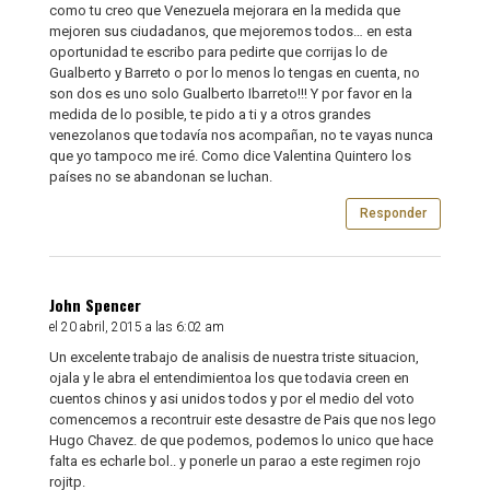
como tu creo que Venezuela mejorara en la medida que
mejoren sus ciudadanos, que mejoremos todos… en esta
oportunidad te escribo para pedirte que corrijas lo de
Gualberto y Barreto o por lo menos lo tengas en cuenta, no
son dos es uno solo Gualberto Ibarreto!!! Y por favor en la
medida de lo posible, te pido a ti y a otros grandes
venezolanos que todavía nos acompañan, no te vayas nunca
que yo tampoco me iré. Como dice Valentina Quintero los
países no se abandonan se luchan.
Responder
John Spencer
el 20 abril, 2015 a las 6:02 am
Un excelente trabajo de analisis de nuestra triste situacion,
ojala y le abra el entendimientoa los que todavia creen en
cuentos chinos y asi unidos todos y por el medio del voto
comencemos a recontruir este desastre de Pais que nos lego
Hugo Chavez. de que podemos, podemos lo unico que hace
falta es echarle bol.. y ponerle un parao a este regimen rojo
rojitp.