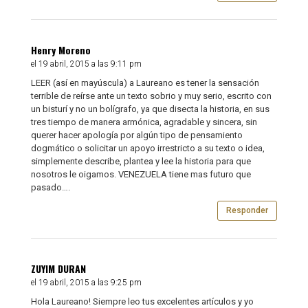
Henry Moreno
el 19 abril, 2015 a las 9:11 pm
LEER (así en mayúscula) a Laureano es tener la sensación
terrible de reírse ante un texto sobrio y muy serio, escrito con
un bisturí y no un bolígrafo, ya que disecta la historia, en sus
tres tiempo de manera armónica, agradable y sincera, sin
querer hacer apología por algún tipo de pensamiento
dogmático o solicitar un apoyo irrestricto a su texto o idea,
simplemente describe, plantea y lee la historia para que
nosotros le oigamos. VENEZUELA tiene mas futuro que
pasado….
Responder
ZUYIM DURAN
el 19 abril, 2015 a las 9:25 pm
Hola Laureano! Siempre leo tus excelentes artículos y yo