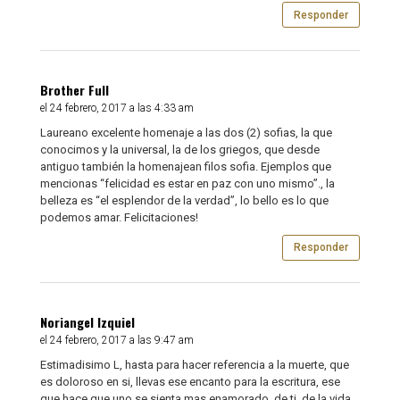
Responder
Brother Full
el 24 febrero, 2017 a las 4:33 am
Laureano excelente homenaje a las dos (2) sofias, la que
conocimos y la universal, la de los griegos, que desde
antiguo también la homenajean filos sofia. Ejemplos que
mencionas “felicidad es estar en paz con uno mismo”., la
belleza es “el esplendor de la verdad”, lo bello es lo que
podemos amar. Felicitaciones!
Responder
Noriangel Izquiel
el 24 febrero, 2017 a las 9:47 am
Estimadisimo L, hasta para hacer referencia a la muerte, que
es doloroso en si, llevas ese encanto para la escritura, ese
que hace que uno se sienta mas enamorado, de ti, de la vida,