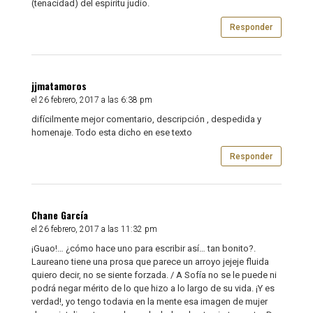
(tenacidad) del espiritu judio.
Responder
jjmatamoros
el 26 febrero, 2017 a las 6:38 pm
difícilmente mejor comentario, descripción , despedida y
homenaje. Todo esta dicho en ese texto
Responder
Chane García
el 26 febrero, 2017 a las 11:32 pm
¡Guao!… ¿cómo hace uno para escribir así… tan bonito?.
Laureano tiene una prosa que parece un arroyo jejeje fluida
quiero decir, no se siente forzada. / A Sofía no se le puede ni
podrá negar mérito de lo que hizo a lo largo de su vida. ¡Y es
verdad!, yo tengo todavia en la mente esa imagen de mujer