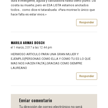
dura e inteligente, aguda y calculadora hasta cierto punto. Da
cosita su muerte; pero en ESA LISTA estamos anotados
todos… como dice ni tatarabuela: «Para morirse lo único que
hace falta es estar vivos.»
Responder
MARILU ARMAS BOSCH
el 1 marzo, 2017 a las 12:44 pm
HERMOSO ARTICULO PARA UNA GRAN MUJER Y
EJEMPLO(PERSONAS COMO ELLA Y COMO TU ES LO QUE
MAS NOS HACEN FALTA),GRACIAS COMO SIEMPRE
LAUREANO
Responder
Enviar comentario
Tu dirección de correo electrónico no será