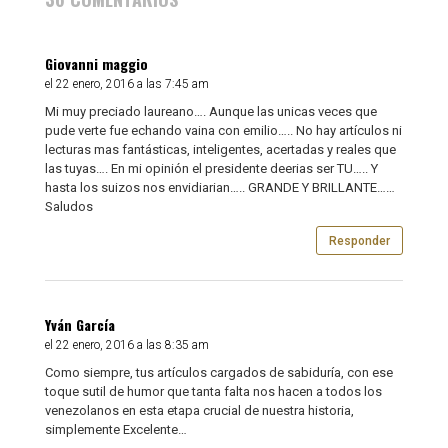
Giovanni maggio
el 22 enero, 2016 a las 7:45 am
Mi muy preciado laureano…. Aunque las unicas veces que
pude verte fue echando vaina con emilio….. No hay artículos ni
lecturas mas fantásticas, inteligentes, acertadas y reales que
las tuyas…. En mi opinión el presidente deerias ser TU….. Y
hasta los suizos nos envidiarian….. GRANDE Y BRILLANTE……
Saludos
Responder
Yván García
el 22 enero, 2016 a las 8:35 am
Como siempre, tus artículos cargados de sabiduría, con ese
toque sutil de humor que tanta falta nos hacen a todos los
venezolanos en esta etapa crucial de nuestra historia,
simplemente Excelente…