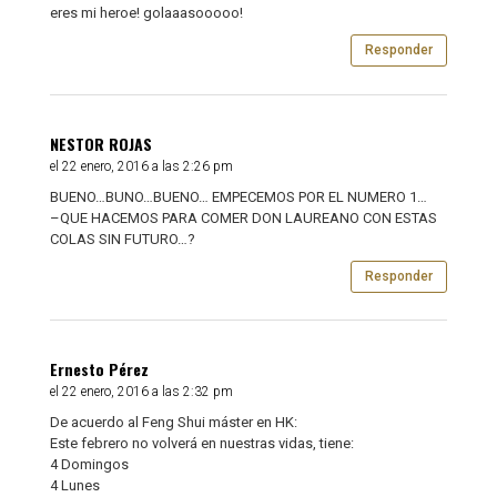
eres mi heroe! golaaasooooo!
Responder
NESTOR ROJAS
el 22 enero, 2016 a las 2:26 pm
BUENO…BUNO…BUENO… EMPECEMOS POR EL NUMERO 1…
–QUE HACEMOS PARA COMER DON LAUREANO CON ESTAS
COLAS SIN FUTURO…?
Responder
Ernesto Pérez
el 22 enero, 2016 a las 2:32 pm
De acuerdo al Feng Shui máster en HK:
Este febrero no volverá en nuestras vidas, tiene:
4 Domingos
4 Lunes