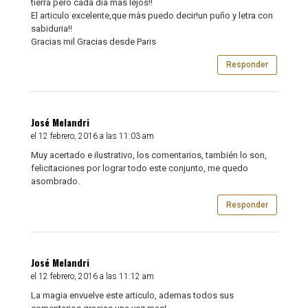
tierra pero cada dia màs lejos!!
El articulo excelente,que màs puedo decir!un puño y letra con
sabiduria!!
Gracias mil Gracias desde Paris
Responder
José Melandri
el 12 febrero, 2016 a las 11:03 am
Muy acertado e ilustrativo, los comentarios, también lo son,
felicitaciones por lograr todo este conjunto, me quedo
asombrado.
Responder
José Melandri
el 12 febrero, 2016 a las 11:12 am
La magia envuelve este articulo, ademas todos sus