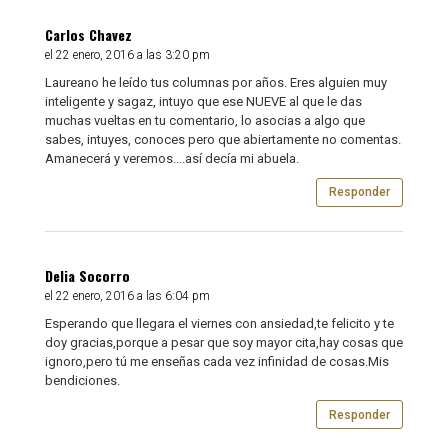
Carlos Chavez
el 22 enero, 2016 a las 3:20 pm
Laureano he leído tus columnas por años. Eres alguien muy
inteligente y sagaz, intuyo que ese NUEVE al que le das
muchas vueltas en tu comentario, lo asocias a algo que
sabes, intuyes, conoces pero que abiertamente no comentas.
Amanecerá y veremos….así decía mi abuela.
Responder
Delia Socorro
el 22 enero, 2016 a las 6:04 pm
Esperando que llegara el viernes con ansiedad,te felicito y te
doy gracias,porque a pesar que soy mayor cita,hay cosas que
ignoro,pero tú me enseñas cada vez infinidad de cosas.Mis
bendiciones.
Responder