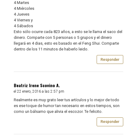
4 Martes
4 Miércoles
4 Jueves
4 Viernes y
4 Sábados
Esto sólo ocurre cada 823 años, a esto se le llama el saco del
dinero. Comparte con 5 personas o 5 grupos y el dinero
llegará en 4 dias, esto es basado en el Feng Shui. Comparte
dentro de los 11 minutos de haberlo leido.
Responder
Beatriz Irene Scovino A.
el 22 enero, 2016 a las 2:57 pm
Realmente es muy grato leer tus artículos y lo mejor de todo
es ese toque de humor tan necesario en estos tiempos, son
como un bálsamo que alivia el escozor. Te felicito.
Responder