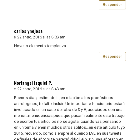
Responder
carlos ynojosa
el 22 enero, 2016 a las 8:38 am
Noveno elemento templanza
Responder
Noriangel Izquiel P.
el 22 enero, 2016 a las 8:48 am
Buenos días, estimado L, en relación a los pronósticos
astrologicos, te falto incluir: Un importante funcionario estará
involucrado en un caso de robo de $ y E, asociados con una
menor…menudencias pues que pasan! realmente este trabajo
de escribir tus artículos no se agota, cuando vas pensando
en un tema,vienen muchos otros sólitos…en este articulo tuyo
2016, recuerdo, como siempre al querido LVL en sus tweets
de finales de año: Si te pareció difícil el 2015, vas añorarlo en