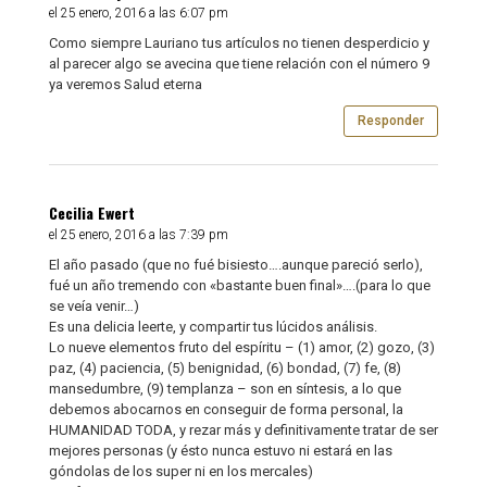
el 25 enero, 2016 a las 6:07 pm
Como siempre Lauriano tus artículos no tienen desperdicio y
al parecer algo se avecina que tiene relación con el número 9
ya veremos Salud eterna
Responder
Cecilia Ewert
el 25 enero, 2016 a las 7:39 pm
El año pasado (que no fué bisiesto….aunque pareció serlo),
fué un año tremendo con «bastante buen final»….(para lo que
se veía venir…)
Es una delicia leerte, y compartir tus lúcidos análisis.
Lo nueve elementos fruto del espíritu – (1) amor, (2) gozo, (3)
paz, (4) paciencia, (5) benignidad, (6) bondad, (7) fe, (8)
mansedumbre, (9) templanza – son en síntesis, a lo que
debemos abocarnos en conseguir de forma personal, la
HUMANIDAD TODA, y rezar más y definitivamente tratar de ser
mejores personas (y ésto nunca estuvo ni estará en las
góndolas de los super ni en los mercales)