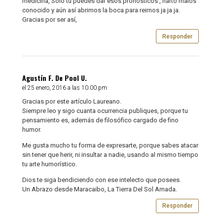
medicina, Solo tú puedes dar esos pronósticos , harto malos
conocido y aún así abrimos la boca para reirnos ja ja ja.
Gracias por ser así,
Responder
Agustín F. De Pool U.
el 25 enero, 2016 a las 10:00 pm
Gracias por este artículo Laureano.
Siempre leo y sigo cuanta ocurrencia publiques, porque tu
pensamiento es, además de filosófico cargado de fino
humor.
Me gusta mucho tu forma de expresarte, porque sabes atacar
sin tener que herir, ni insultar a nadie, usando al mismo tiempo
tu arte humorístico.
Dios te siga bendiciendo con ese intelecto que posees.
Un Abrazo desde Maracaibo, La Tierra Del Sol Amada.
Responder