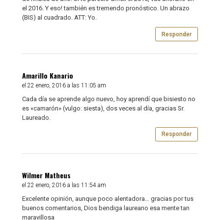
el 2016. Y eso! también es tremendo pronóstico. Un abrazo
(BIS) al cuadrado. ATT: Yo.
Responder
Amarillo Kanario
el 22 enero, 2016 a las 11:05 am
Cada día se aprende algo nuevo, hoy aprendí que bisiesto no
es «camarón» (vulgo: siesta), dos veces al día, gracias Sr.
Laureado.
Responder
Wilmer Matheus
el 22 enero, 2016 a las 11:54 am
Excelente opinión, aunque poco alentadora… gracias por tus
buenos comentarios, Dios bendiga laureano esa mente tan
maravillosa