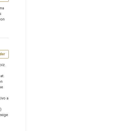
una
s
Con
der
piz.
at.
on
ue
tivo a
,
)
exige