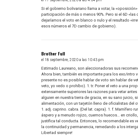
el 17 septiembre, 2020 a las 4:04 pm
Si el gobierno bolivariano llama a votar, la «oposició
participación de más o menos 90%. Pero si el 6D «las
dejaríamos el voto en blanco o nulo y el resultado «ir
esos números el 7D cambio de gobierno).
Brother Full
el 18 septiembre, 2020 a las 10:43 pm
Estimado Laureano, son aleccionadoras sus recomenda
Ahora bien, también es importante para los exo/intr
presente no es posible hablar de voto sin hablar de vet
veto, yo vedo o prohíbo). 1. tr. Poner el veto a una p
extensamente superiores las razones para vetar antes q
alguien en nuestra tierra de gracia, en su sano juicio, s
alimentación, con un tarjetón lleno de oficialistas del o
1. adj. caprino. cabra. (Del lat. capra). 1. f. Mamífero
áspero y a menudo rojizo, cuernos huecos… en criollo, la
justifica tal conducta. Entonces, lo recomendable es vet
la continuidad y permanencia, remedando a los inter
Libertad siempre!