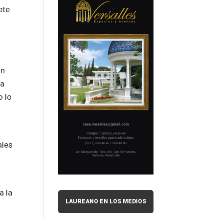
ete
ón
na
o lo
ales
a la
LAUREANO EN LOS MEDIOS