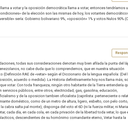
n» llama a votar y la oposición democrática llama a votar, entonces tendríamos 
 condiciones» de la elección son las mismas de hoy, los votantes democrático
reversible» sería: Gobierno bolivariano 9%, «oposición» 1% y votos Nulos 90%.(
Respon
ciones, todas sus consideraciones denotan muy bien afilada la punta del lá
o venezolanos, no cabe duda que lo comprendemos, que en nuestra situación
o (Definición RAE de «vetar» según el Diccionario de la lengua española: (Del l
roposición, acuerdo o medida). La Historia definitivamente hoy nos llama más, s
ue votar. Con toda franqueza, ningún otro habitante de la Tierra entendería q
in servicios públicos, entre otros, electricidad, gas, gasolina, educación,
ficialismo y de la oposicion tambien oficialista (caprilista: perteneciente o rela
 rumiante doméstico, como de un metro de altura, ligero, esbelto, con pelo corto
 cabra salta pal monte), disponga del voto el 6D (ni la fuerza militar, ni Maria
ar, cada día, en cada cola, en cada privación de la libertad toda vetar, lo que 
galacticos, descendientes de su homónimo comandante eterno, Vetar hasta la