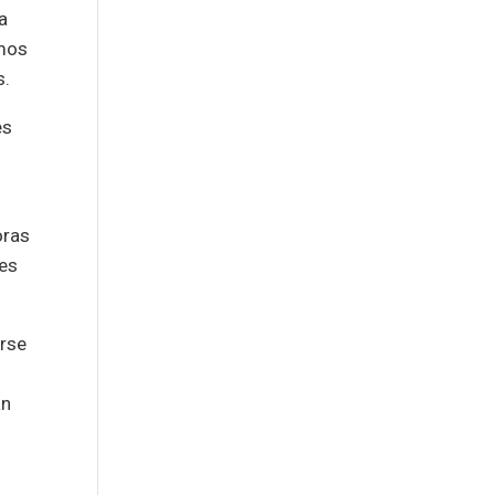
a
emos
s.
es
oras
nes
erse
an