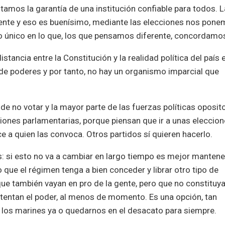
tamos la garantía de una institución confiable para todos. L
nte y eso es buenísimo, mediante las elecciones nos pon
lo único en lo que, los que pensamos diferente, concordamo
istancia entre la Constitución y la realidad política del país 
 de poderes y por tanto, no hay un organismo imparcial que
de no votar y la mayor parte de las fuerzas políticas oposit
ciones parlamentarias, porque piensan que ir a unas eleccio
ece a quien las convoca. Otros partidos sí quieren hacerlo.
: si esto no va a cambiar en largo tiempo es mejor manten
lo que el régimen tenga a bien conceder y librar otro tipo de
e también vayan en pro de la gente, pero que no constituy
tentan el poder, al menos de momento. Es una opción, tan
n los marines ya o quedarnos en el desacato para siempre.