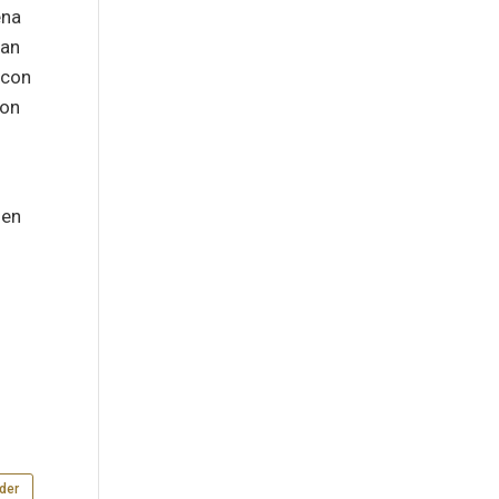
ena
yan
 con
con
 en
der