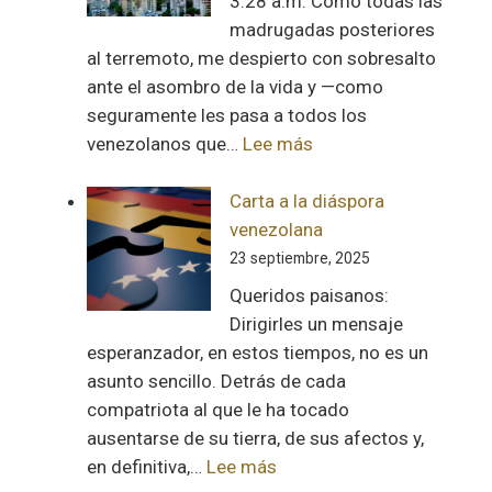
3:28 a.m. Como todas las
madrugadas posteriores
al terremoto, me despierto con sobresalto
ante el asombro de la vida y —como
seguramente les pasa a todos los
:
venezolanos que…
Lee más
Preguntas
Carta a la diáspora
venezolana
23 septiembre, 2025
Queridos paisanos:
Dirigirles un mensaje
esperanzador, en estos tiempos, no es un
asunto sencillo. Detrás de cada
compatriota al que le ha tocado
ausentarse de su tierra, de sus afectos y,
:
en definitiva,…
Lee más