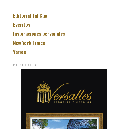
Editorial Tal Cual
Escritos
Inspiraciones personales
New York Times
Varios
PUBLICIDAD