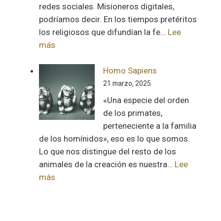
redes sociales. Misioneros digitales,
podríamos decir. En los tiempos pretéritos
los religiosos que difundían la fe…
Lee
:
más
Los
influencers
Homo Sapiens
de
21 marzo, 2025
Dios
«Una especie del orden
de los primates,
perteneciente a la familia
de los homínidos», eso es lo que somos.
Lo que nos distingue del resto de los
animales de la creación es nuestra…
Lee
:
más
Homo
Sapiens