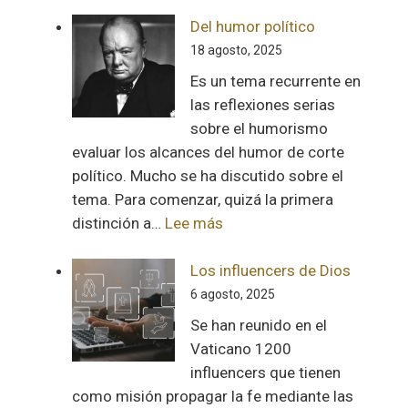
Carta
a
Del humor político
la
18 agosto, 2025
diáspora
Es un tema recurrente en
venezolana
las reflexiones serias
sobre el humorismo
evaluar los alcances del humor de corte
político. Mucho se ha discutido sobre el
tema. Para comenzar, quizá la primera
:
distinción a…
Lee más
Del
humor
Los influencers de Dios
político
6 agosto, 2025
Se han reunido en el
Vaticano 1200
influencers que tienen
como misión propagar la fe mediante las