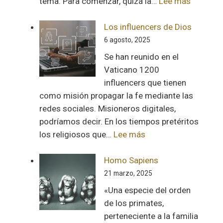
:
tema. Para comenzar, quizá la…
Lee más
Del
humor
Los influencers de Dios
político
6 agosto, 2025
Se han reunido en el
Vaticano 1200
influencers que tienen
como misión propagar la fe mediante las
redes sociales. Misioneros digitales,
podríamos decir. En los tiempos pretéritos
:
los religiosos que…
Lee más
Los
influencers
Homo Sapiens
de
21 marzo, 2025
Dios
«Una especie del orden
de los primates,
perteneciente a la familia