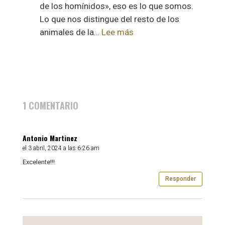
de los homínidos», eso es lo que somos.
Lo que nos distingue del resto de los
:
animales de la…
Lee más
Homo
Sapiens
1 COMENTARIO
Antonio Martinez
el 3 abril, 2024 a las 6:26 am
Excelente!!!
Responder