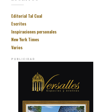
Editorial Tal Cual
Escritos
Inspiraciones personales
New York Times
Varios
PUBLICIDAD