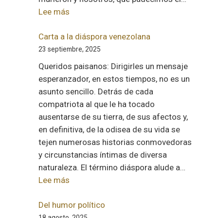
:
Lee más
Preguntas
Carta a la diáspora venezolana
23 septiembre, 2025
Queridos paisanos: Dirigirles un mensaje
esperanzador, en estos tiempos, no es un
asunto sencillo. Detrás de cada
compatriota al que le ha tocado
ausentarse de su tierra, de sus afectos y,
en definitiva, de la odisea de su vida se
tejen numerosas historias conmovedoras
y circunstancias íntimas de diversa
naturaleza. El término diáspora alude a…
:
Lee más
Carta
a
Del humor político
la
18 agosto, 2025