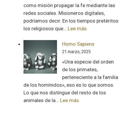
como misión propagar la fe mediante las
redes sociales. Misioneros digitales,
podríamos decir. En los tiempos pretéritos
:
los religiosos que…
Lee más
Los
influencers
Homo Sapiens
de
21 marzo, 2025
Dios
«Una especie del orden
de los primates,
perteneciente a la familia
de los homínidos», eso es lo que somos.
Lo que nos distingue del resto de los
:
animales de la…
Lee más
Homo
Sapiens