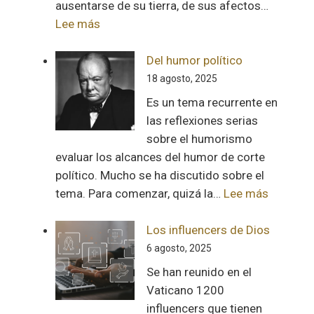
ausentarse de su tierra, de sus afectos…
:
Lee más
Carta
a
Del humor político
la
18 agosto, 2025
diáspora
Es un tema recurrente en
venezolana
las reflexiones serias
sobre el humorismo
evaluar los alcances del humor de corte
político. Mucho se ha discutido sobre el
:
tema. Para comenzar, quizá la…
Lee más
Del
humor
Los influencers de Dios
político
6 agosto, 2025
Se han reunido en el
Vaticano 1200
influencers que tienen