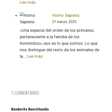
:
Lee más
Los
influencers
Homo Sapiens
de
21 marzo, 2025
Dios
«Una especie del orden de los primates,
perteneciente a la familia de los
homínidos», eso es lo que somos. Lo que
nos distingue del resto de los animales de
:
la…
Lee más
Homo
Sapiens
1 COMENTARIO
Kondorito Konstitución