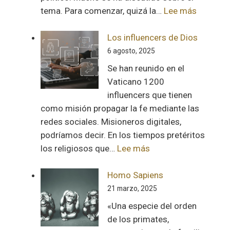
:
tema. Para comenzar, quizá la…
Lee más
Del
humor
Los influencers de Dios
político
6 agosto, 2025
Se han reunido en el
Vaticano 1200
influencers que tienen
como misión propagar la fe mediante las
redes sociales. Misioneros digitales,
podríamos decir. En los tiempos pretéritos
:
los religiosos que…
Lee más
Los
influencers
Homo Sapiens
de
21 marzo, 2025
Dios
«Una especie del orden
de los primates,