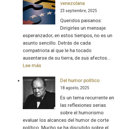
venezolana
23 septiembre, 2025
Queridos paisanos:
Dirigirles un mensaje
esperanzador, en estos tiempos, no es un
asunto sencillo. Detrás de cada
compatriota al que le ha tocado
ausentarse de su tierra, de sus afectos…
:
Lee más
Carta
a
Del humor político
la
18 agosto, 2025
diáspora
Es un tema recurrente en
venezolana
las reflexiones serias
sobre el humorismo
evaluar los alcances del humor de corte
político. Mucho se ha discutido sobre el