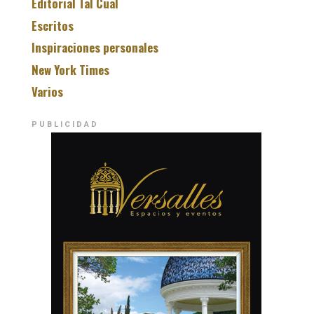
Editorial Tal Cual
Escritos
Inspiraciones personales
New York Times
Varios
PUBLICIDAD